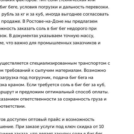
биг беге, условия погрузки и дальность перевозки.
рубль за кг и за куб, иногда выгоднее согласовать
й продаже. В Ростове-на-Доне мы предлагаем
ность заказать соль в биг бег недорого при
вок. В документах указываем точную массу,
е, что важно для промышленных заказчиков и
осуществляется специализированным транспортом с
ом требований к сыпучим материалам. Возможно
агрузка под погрузчик, подача биг бега на
ка краном. Если требуется соль в биг бег за куб,
аршрут и предложим оптимальный способ оплаты.
казанием ответственности за сохранность груза и
оответствии.
ов доступен оптовый прайс и возможность
ение. При заказе услуги под ключ скидка от 10
умме заказа, что делает закупку соли в биг бег