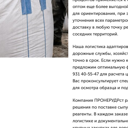
оптом еще более выгодной
для ориентирования, при 
уточнения всех параметро
доставку в любую точку ре
соседних территорий.
Наша логистика адаптирова
дорожные службы, хозяйс
точно в срок. Если нужно к
предложим оптимальную фа
931 40-55-47 для расчета
Вас проконсультирует спе
для осмотра образца и по
Компания ПРОНЕРУДРст раб
решения по поставке сыпуч
реагенты. В каждом заказ
логистике и документаль
крупных закупках для до