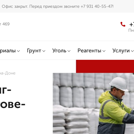
Офис закрыт. Перед приездом звоните +7 931 40-55-47!
+
т 469
Пн
ериалы
Грунт
Уголь
Реагенты
Услуги
-на-Доне
г-
тове-