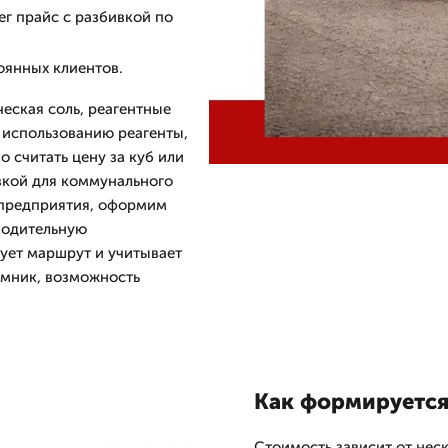
ег прайс с разбивкой по
оянных клиентов.
ческая соль, реагентные
 использованию реагенты,
о считать цену за куб или
авкой для коммунального
зпредприятия, оформим
водительную
ует маршрут и учитывает
ёмник, возможность
Как формируется
Стоимость зависит от неск