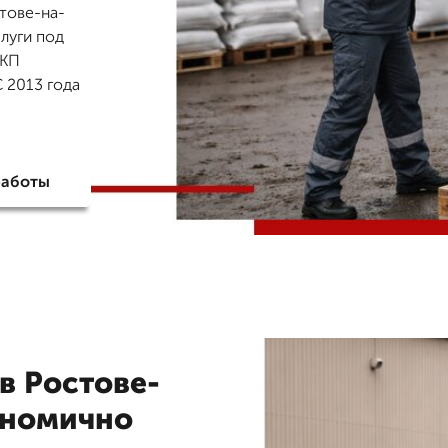
стове-на-
слуги под
 КП
 2013 года
работы
 в Ростове-
ономично