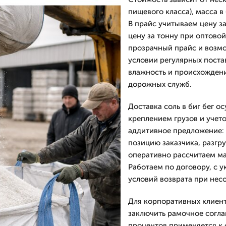
пищевого класса), масса в 
В прайс учитываем цену за 
цену за тонну при оптово
прозрачный прайс и возмож
условии регулярных поста
влажность и происхождени
дорожных служб.
Доставка соль в биг бег 
креплением грузов и учет
аддитивное предложение: з
позицию заказчика, разгруз
оперативно рассчитаем м
Работаем по договору, с у
условий возврата при нес
Для корпоративных клиент
заключить рамочное соглаш
процентов применяется к с