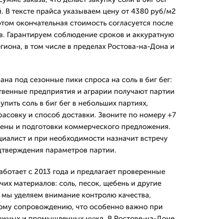
. В тексте прайса указываем цену от 4380 руб/м2
этом окончательная стоимость согласуется после
в. Гарантируем соблюдение сроков и аккуратную
гиона, в том числе в пределах Ростова-на-Дона и
на под сезонные пики спроса на соль в биг бег:
твенные предприятия и аграрии получают партии
упить соль в биг бег в небольших партиях,
совку и способ доставки. Звоните по номеру +7
 цены и подготовки коммерческого предложения.
циалист и при необходимости назначит встречу
дтверждения параметров партии.
отает с 2013 года и предлагает проверенные
их материалов: соль, песок, щебень и другие
е мы уделяем внимание контролю качества,
ному сопровождению, что особенно важно при
рожных и промышленных нужд. В Ростове-на-Доне