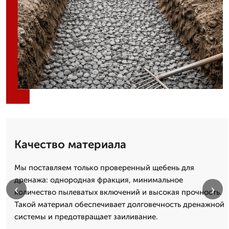
Качество материала
Мы поставляем только проверенный щебень для
дренажа: однородная фракция, минимальное
‹
›
количество пылеватых включений и высокая прочность.
Такой материал обеспечивает долговечность дренажной
системы и предотвращает заиливание.