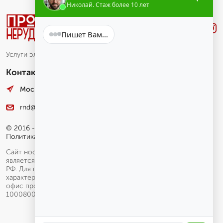
Николай. Стаж более 10 лет
Лучше
.Звони
Услуги электронного маркетинга и аналитики
Контакты
Москва, Лесная улица, 4. оф. 12
rnd@pesko.ru
© 2016 - 2026 гг.
Политика конфиденциальности
Сайт носит исключительно информационный характер и не
является публичной офертой, определяемой положениями ГК
РФ. Для получения подробной информации о наличии, видах,
характеристиках и стоимости услуг и товаров обращайтесь в
офис продаж.
100080010.
100080000.10049