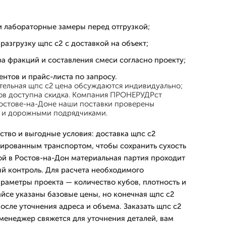
и лабораторные замеры перед отгрузкой;
разгрузку щпс с2 с доставкой на объект;
а фракций и составления смеси согласно проекту;
нтов и прайс-листа по запросу.
ательная щпс с2 цена обсуждаются индивидуально;
ов доступна скидка. Компания ПРОНЕРУДРст
 Ростове-на-Доне наши поставки проверены
 и дорожными подрядчиками.
ство и выгодные условия: доставка щпс с2
ированным транспортом, чтобы сохранить сухость
ой в Ростов-на-Дон материальная партия проходит
й контроль. Для расчета необходимого
араметры проекта — количество кубов, плотность и
айсе указаны базовые цены, но конечная щпс с2
осле уточнения адреса и объема. Заказать щпс с2
и менеджер свяжется для уточнения деталей, вам