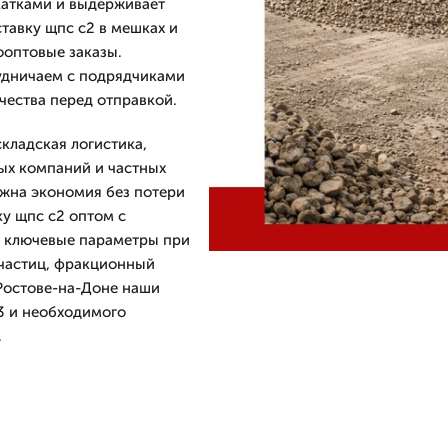
 катками и выдерживает
тавку щпс с2 в мешках и
ооптовые заказы.
рудничаем с подрядчиками
чества перед отправкой.
кладская логистика,
ых компаний и частных
ажна экономия без потери
ку щпс с2 оптом с
е ключевые параметры при
 частиц, фракционный
В Ростове-на-Доне наши
3 и необходимого
.