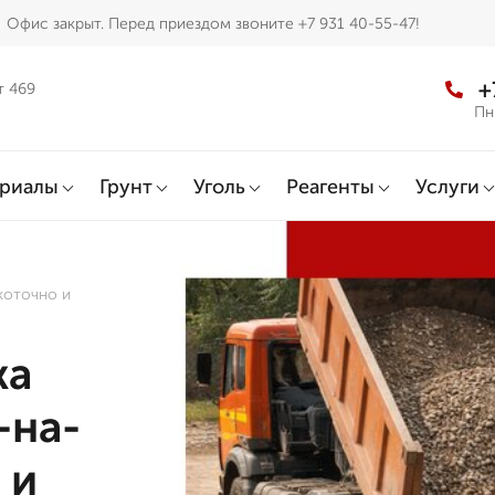
Офис закрыт. Перед приездом звоните +7 931 40-55-47!
+
т 469
Пн
ериалы
Грунт
Уголь
Реагенты
Услуги
коточно и
жа
-на-
 и