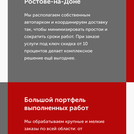
Ростове-на-Доне
Мы располагаем собственным
автопарком и координируем доставку
так, чтобы минимизировать простои и
сократить сроки работ. При заказе
услуги под ключ скидка от 10
процентов делает комплексное
решение ещё выгоднее.
Большой портфель
выполненных работ
Мы обрабатываем крупные и мелкие
заказы по всей области: от