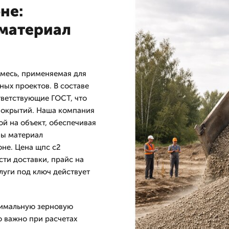
не:
материал
смесь, применяемая для
ых проектов. В составе
тветствующие ГОСТ, что
 покрытий. Наша компания
й на объект, обеспечивая
бы материал
оне. Цена щпс с2
ти доставки, прайс на
луги под ключ действует
тимальную зерновую
то важно при расчетах