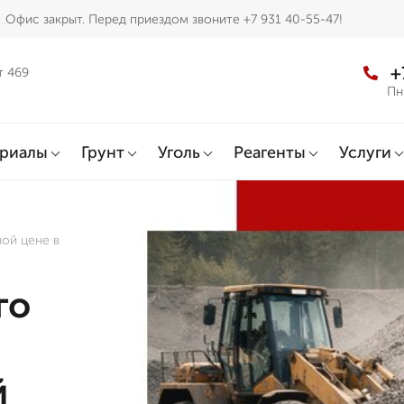
Офис закрыт. Перед приездом звоните +7 931 40-55-47!
+
т 469
Пн
ериалы
Грунт
Уголь
Реагенты
Услуги
ой цене в
го
й