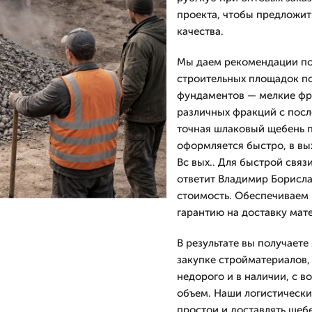
проекта, чтобы предложит
качества.
Мы даем рекомендации по
строительных площадок п
фундаментов — мелкие фр
различных фракций с посл
точная шлаковый щебень п
оформляется быстро, в вы
Вс вых.. Для быстрой связ
ответит Владимир Борисл
стоимость. Обеспечиваем
гарантию на доставку мат
В результате вы получаете
закупке стройматериалов,
недорого и в наличии, с 
объем. Наши логистически
простои и доставлять щебе