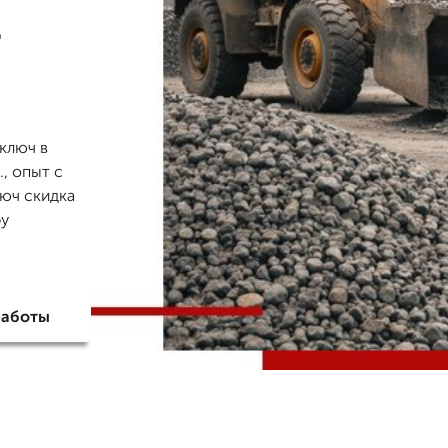
-
ключ в
, опыт с
люч скидка
ру
работы