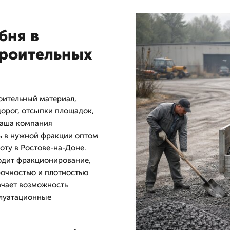
бня в
троительных
оительный материал,
орог, отсыпки площадок,
Наша компания
ь в нужной фракции оптом
оту в Ростове-на-Доне.
одит фракционирование,
рочностью и плотностью
ачает возможность
плуатационные