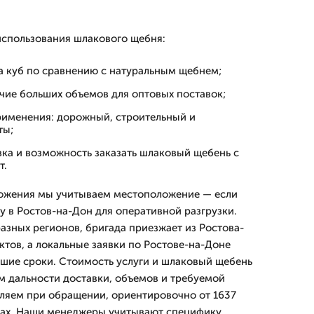
спользования шлакового щебня:
а куб по сравнению с натуральным щебнем;
чие больших объемов для оптовых поставок;
рименения: дорожный, строительный и
ты;
вка и возможность заказать шлаковый щебень с
т.
ожения мы учитываем местоположение — если
у в Ростов-на-Дон для оперативной разгрузки.
азных регионов, бригада приезжает из Ростова-
ктов, а локальные заявки по Ростове-на-Доне
шие сроки. Стоимость услуги и шлаковый щебень
м дальности доставки, объемов и требуемой
ляем при обращении, ориентировочно от 1637
зах. Наши менеджеры учитывают специфику