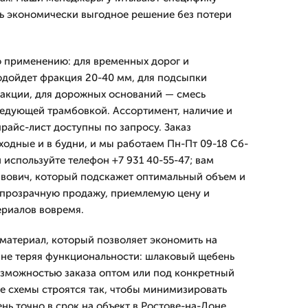
ь экономически выгодное решение без потери
 применению: для временных дорог и
одойдет фракция 20-40 мм, для подсыпки
акции, для дорожных оснований — смесь
едующей трамбовкой. Ассортимент, наличие и
райс-лист доступны по запросу. Заказ
ходные и в будни, и мы работаем Пн-Пт 09-18 Сб-
и используйте телефон +7 931 40-55-47; вам
авович, который подскажет оптимальный объем и
 прозрачную продажу, приемлемую цену и
ериалов вовремя.
 материал, который позволяет экономить на
 не теряя функциональности: шлаковый щебень
возможностью заказа оптом или под конкретный
е схемы строятся так, чтобы минимизировать
нь точно в срок на объект в Ростове-на-Доне.