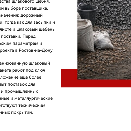
ства шлакового щебня,
ри выборе поставщика.
значения: дорожный
, тогда как для засыпки и
-листе и шлаковый щебень
 поставки. Перед
еским параметрам и
оекта в Ростов-на-Дону.
рганизованную шлаковый
пакета работ под ключ
дложение еще более
пыт поставок для
я и промышленных
нные и металлургические
етствуют техническим
нных покрытий.