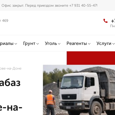
Офис закрыт. Перед приездом звоните +7 931 40-55-47!
+
т 469
Пн
ериалы
Грунт
Уголь
Реагенты
Услуги
тове-на-Доне
абаз
е-на-