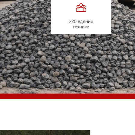
>20 едениц
техники