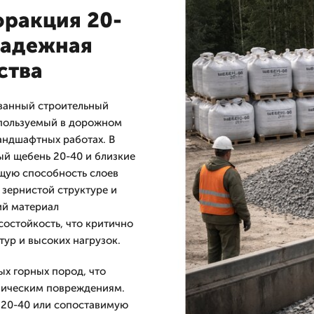
фракция 20-
надежная
ства
ванный строительный
спользуемый в дорожном
андшафтных работах. В
ый щебень 20-40 и близкие
щую способность слоев
 зернистой структуре и
й материал
остойкость, что критично
ур и высоких нагрузок.
ых горных пород, что
аническим повреждениям.
 20-40 или сопоставимую