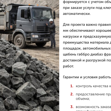
формируется с учетом объ
при заказе услуги под клю
автоматически.
Для проекта важно правил
мм обеспечивают хорошее
нагрузки и предсказуему
преимущества материала 
площадок, автомобильных 
щебень габбро диабаз фра
доставкой и разгрузкой п
работ.
Гарантии и условия работы
контроль качества 
предоставление пра
объема;
возможность заказа