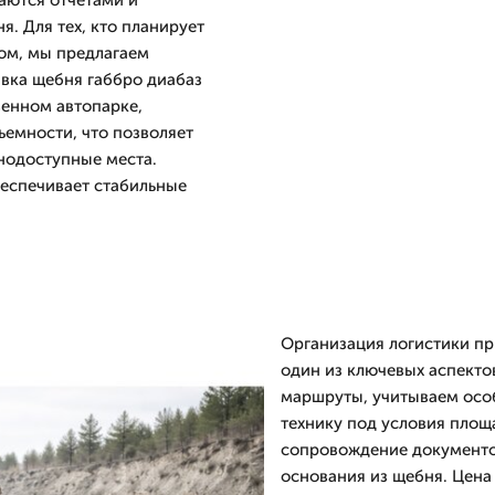
аются отчетами и
я. Для тех, кто планирует
том, мы предлагаем
авка щебня габбро диабаз
венном автопарке,
емности, что позволяет
днодоступные места.
беспечивает стабильные
Организация логистики пр
один из ключевых аспекто
маршруты, учитываем особ
технику под условия площ
сопровождение документов
основания из щебня. Цена