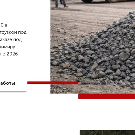
0 в
грузкой под
заказе под
адимиру
 по 2026
работы