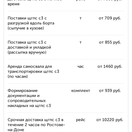
время
Поставки щгпс с3 с
т
от 709 руб.
разгрузкой вдоль борта
(сыпучие в кузове)
Поставка щгпс с3 с
т
от 855 руб.
доставкой и укладкой
(рассыпка вручную)
Аренда самосвала для
час
от 1460 руб.
транспортировки щгпс с3
(по часам)
Формирование
комплект
от 939 руб.
документации и
сопроводительных
накладных на щгпс с3
Срочная доставка щгпс с3 в
рейс
от 10220 руб.
течение 2 часов по Ростове-
на-Доне