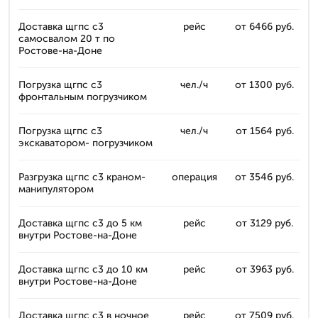
Доставка щгпс с3
рейс
от 6466 руб.
самосвалом 20 т по
Ростове-на-Доне
Погрузка щгпс с3
чел./ч
от 1300 руб.
фронтальным погрузчиком
Погрузка щгпс с3
чел./ч
от 1564 руб.
экскаватором- погрузчиком
Разгрузка щгпс с3 краном-
операция
от 3546 руб.
манипулятором
Доставка щгпс с3 до 5 км
рейс
от 3129 руб.
внутри Ростове-на-Доне
Доставка щгпс с3 до 10 км
рейс
от 3963 руб.
внутри Ростове-на-Доне
Доставка щгпс с3 в ночное
рейс
от 7509 руб.