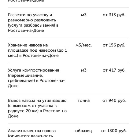
Ростове-на-Доне
Развезти по участку и
м3
от 313 руб.
равномерно разложить
(услуга разбрасывания) в
Ростове-на-Доне
Хранение навоза на
м3/мес.
от 156 руб.
площадке под навесом (до 1
мес.) в Ростове-на-Доне
Услуга компостирования
м3
от 417 руб.
(перемешивание,
гребневание) в Ростове-на-
Доне
Вывоз навоза на утилизацию
тонна
от 940 руб.
(с вывозом от участка в
радиусе 20 км) в Ростове-на-
Доне
Анализ качества навоза
образец
от 1300 руб.
(ориентир: влажность,