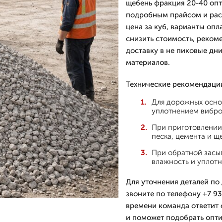
щебень фракция 20-40 оп
подробным прайсом и расч
цена за куб, варианты оп
снизить стоимость, рекоме
доставку в не пиковые дн
материалов.
Технические рекомендаци
Для дорожных основ
уплотнением вибро
При приготовлении
песка, цемента и щ
При обратной засы
влажность и уплотн
Для уточнения деталей по 
звоните по телефону +7 93
времени команда ответит 
и поможет подобрать опти