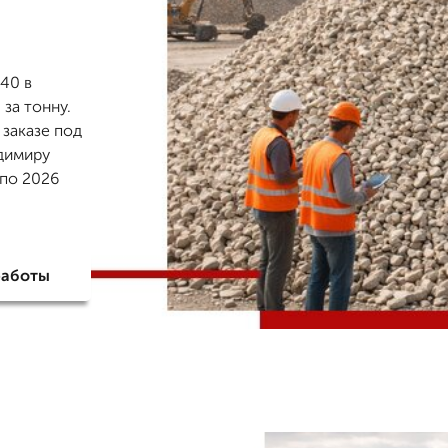
40 в
за тонну.
 заказе под
адимиру
 по 2026
работы