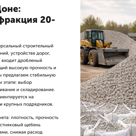
Доне:
фракция 20-
ерсальный строительный
ний, устройстве дорог,
в входит дробленый
ющий высокую прочность и
ы предлагаем стабильную
м этапе: выбор
ивание и складирование.
иентируется на
 и крупных подрядчиков.
ета: плотность, прочность
естняковый щебень
ами, снижая расход