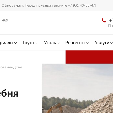
Офис закрыт. Перед приездом звоните +7 931 40-55-47!
+
т 469
Пн
ериалы
Грунт
Уголь
Реагенты
Услуги
тове-на-Доне
ебня