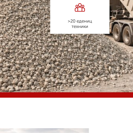
>20 едениц
техники