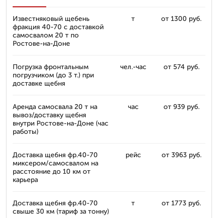
Известняковый щебень
т
от 1300 руб.
фракция 40-70 с доставкой
самосвалом 20 т по
Ростове-на-Доне
Погрузка фронтальным
чел.-час
от 574 руб.
погрузчиком (до 3 т.) при
доставке щебня
Аренда самосвала 20 т на
час
от 939 руб.
вывоз/доставку щебня
внутри Ростове-на-Доне (час
работы)
Доставка щебня фр.40-70
рейс
от 3963 руб.
миксером/самосвалом на
расстояние до 10 км от
карьера
Доставка щебня фр.40-70
т
от 1773 руб.
свыше 30 км (тариф за тонну)